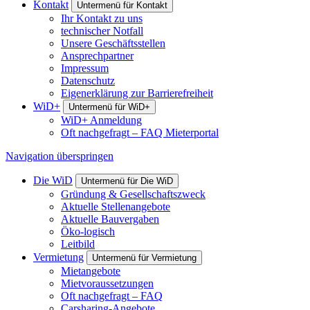
Kontakt
Untermenü für Kontakt
Ihr Kontakt zu uns
technischer Notfall
Unsere Geschäftsstellen
Ansprechpartner
Impressum
Datenschutz
Eigenerklärung zur Barrierefreiheit
WiD+
Untermenü für WiD+
WiD+ Anmeldung
Oft nachgefragt – FAQ Mieterportal
Navigation überspringen
Die W
i
D
Untermenü für Die W
i
D
Gründung & Gesellschaftszweck
Aktuelle Stellenangebote
Aktuelle Bauvergaben
Öko-logisch
Leitbild
Vermietung
Untermenü für Vermietung
Mietangebote
Mietvoraussetzungen
Oft nachgefragt – FAQ
Carsharing-Angebote