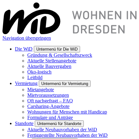
Navigation überspringen
Die W
i
D
Untermenü für Die W
i
D
Gründung & Gesellschaftszweck
Aktuelle Stellenangebote
Aktuelle Bauvergaben
Öko-logisch
Leitbild
Vermietung
Untermenü für Vermietung
Mietangebote
Mietvoraussetzungen
Oft nachgefragt – FAQ
Carsharing-Angebote
Wohnungen für Menschen mit Handicap
Formulare und Anträge
Standorte
Untermenü für Standorte
Aktuelle Neubauvorhaben der WiD
Fertiggestellte Neubauvorhaben der WiD